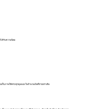
งได้รับความนิยม
เก็บภาพให้ครบทุกมุมมอง ในจำนวนเงินที่จ่ายเท่าเดิม