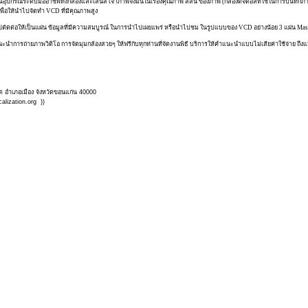
กรณ์ระดับมืออาชีพทั้งกล้องและเลนส์ เจ้าภาพจึงมั่นในเรื่องคุณภาพ สีสัน ของภาพ (กล้องดิจิตอลที่ใช้ในการบันทึกภา
ื่อให้นำไปจัดทำ VCD ที่มีคุณภาพสูง
ไปตัดต่อให้เป็นแผ่น ข้อมูลที่มีความสมบูรณ์ ในการนำไปเผยแพร่ หรือนำไปชม ในรูปแบบของ VCD อย่างน้อย 3 แผ่น Mas
ำการถ่ายภาพวิดิโอ การจัดมุมกล้องสวยๆ ให้ฟรีกับทุกท่านที่จัดงานพิธี บริการให้คำแนะนำแบบไม่เสียค่าใช้จ่าย ถึงแม
ด อำเภอเมือง จังหวัดขอนแก่น 40000
lization.org ))