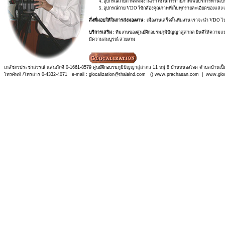
4. อุปกรณ์ถ่ายภาพที่ทีมงานเราใช้ในการถ่ายภาพเพื่อบริการท่านเป็นอุป
5. อุปกรณ์ถ่าย VDO ใช้กล้องคุณภาพที่เก็บทุกรายละเอียดของแสง เพ
สิ่งที่มอบให้ในการส่งมองงาน
: เมื่องานเสร็จสิ้นทีมงาน เราจะนำ VDO 
บริการเสริม
: ทีมงานของศูนย์ฝึกอบรมภูมิปัญญาสูสากล ยินดีให้ความแนะน
มีความสมบูรณ์ สวยงาม
เภสัชกรประชาสรรณ์ แสนภักดี 0-1661-8579 ศูนย์ฝึกอบรมภูมิปัญญาสู่สากล 11 หมู่ 8 บ้านหนองโจด ตำบลบ้านเป็
โทรศัพท์ /โทรสาร 0-4332-4071 e-mail : glocalization@thaialnd.com (( www.prachasan.com | www.gloca