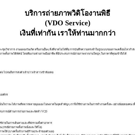
บริการถ่ายภาพวิดิโองานพิธี
(VDO Service)
เงินที่เท่ากัน เราให้ท่านมากกว่า
มวิชาการ งานฉลองวันเกิด หรืองานอื่นๆ สิ่งที่ขาดไม่ได้คือ การบันทึกความทรงจำในรูปแบบของภาพเคลื่อนไหวกำลั
พทั้งภาพวิดิทัศน์ โดยทีมงานช่างภาพมืออาชีพ ที่มีประสบการณ์ถ่ายภาพจากงานใหญ่ๆ ในราคาที่คุณเข้าถึงได้
ง ไปจนถึงการส่งตัวเจ้าบ่าวเจ้าสาวเข้าห้องหอ
ำองค์กร
ั่นใจว่าจะได้ภาพที่หลากหลายมุมมอง ไม่พลาดในจุดสำคัญๆ เราจึงใช้ช่างภาพในการทำงานครั้งละ อย่างน้อยสองคน เพื่อ
ประสบการณ์ด้านการถ่ายภาพและจัดทำ VCD
้จ่ายในการเดินทางและที่พักรวมทั้งค่าอาหาร
กรณีถ่ายภาพทั้งภาพนิ่งและวิดีโอ)
พให้ (บางครั้งเจ้าภาพมีร้านประจำของตัวเอง)