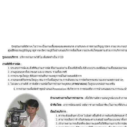
ปัจจุบันงานพิธีต่างๆ ไม่ว่าจะเป็นงานเลี้ยงฉลองมงคลสมรส งานรับพระราชทานปริญญาบัตร งานบวช งานประชุ
ศูนย์ฝึกอบรมภูมิปัญญาสู่สากล มีความภูมิในนำเสนอบริการเพื่อเก็บความประทับใจของท่าน ด้วย การบริการถ่ายภา
รูปแบบบริการ
: บริการถ่ายภาพวิดิโอ เพื่อจัดทำเป็น VCD
งานพิธีที่เราถนัด :
1. ประสบการณ์และสิ่งที่ทีมงานเราถนัด คืองานแต่งงาน ตั้งแต่พิธีหมั้น พิธีแบบประเพณีนิยมงานเลี้ยงฉลองงานแต่
2. งานอุปสมบท ทั้งบวชเณร และบวชพระ รวมทั้งบวชชี
3. การประชุมใหญ่ๆ ที่ต้องการบันทึกภาพเหตุการณ์ในส่วนของพิธีการ
4. งานรณรงค์กิจกรรมใหญ่ๆ เช่น การวิ่งเพื่อสุขภาพ การเดินขบวน การจัดกิจกรรมชบวนแห่งานเทศกาลต่างๆ
5. ไม่เฉพาะงานพิธี เรายังมีความถนัดในการถ่ายภาพบุคคล (
ภาพนางแบบ
) ในรูปแบบของภาพแฟชั่น
6. การถ่ายภาพเพื่อจัดทำชุดนำเสนอ Presentation เชิงวิชาการ การท่องเที่ยว การนำเสนอผลงาน การแนะน
จำนวนช่างภาพในการถ่ายภาพ
: เพื่อให้งานมีความสมบูรณ์แบบเจ้าภาพม
นำทีมโดย
: อาจารย์สมเจตน์ วงษ์ษา ช่างภาพมืออาชีพ (ในภาพ) ที่มี
เงื่อนไขบริการ :
1. หากจะต้องเดินทางไกล ไปยังต่างพื้นที่เข้าภาพต้องรับผิดชอบค่าใช
2. สามารถเลือกว่าจ้างในลักษณะค่าแรงต่อม้วนหรือแบบเหมาทั้งงาน (
3. เจ้าภาพสามารถเลือกที่จะอัดภาพเองหรือให้ทีมงานเราบริการอัดภา